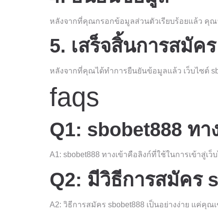
หลังจากที่คุณกรอกข้อมูลส่วนตัวเรียบร้อยแล้ว คุ
5. เสร็จสิ้นการสมัคร
หลังจากที่คุณได้ทำการยืนยันข้อมูลแล้ว เว็บไซต์ 
faqs
Q1: sbobet888 ทาง
A1: sbobet888 ทางเข้าคือลิงก์ที่ใช้ในการเข้าสู่
Q2: มีวิธีการสมัคร
A2: วิธีการสมัคร sbobet888 เป็นอย่างง่าย แค่คุณเ