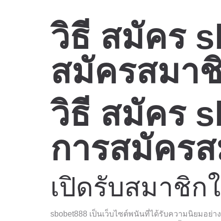
วิธี สมัคร
สมัครสมาช
วิธี สมัคร 
การสมัครส
เปิดรับสมาชิก
sbobet888 เป็นเว็บไซต์พนันที่ได้รับความนิยมอย