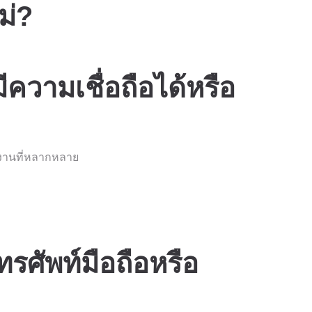
ม่?
ีความเชื่อถือได้หรือ
ช้งานที่หลากหลาย
ศัพท์มือถือหรือ