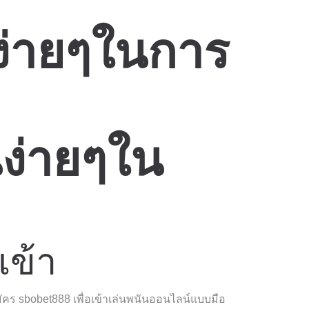
นง่ายๆในการ
นง่ายๆใน
เข้า
คร sbobet888 เพื่อเข้าเล่นพนันออนไลน์แบบมือ